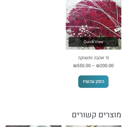
Quick View
זר אהבה ותשוקה
טווח
₪
550.00
–
₪
200.00
מחירים:
למוצר
הזמן עכשיו
זה
עד
יש
מספר
סוגים.
מוצרים קשורים
ניתן
לבחור