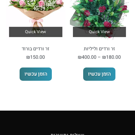
Quick View
Quick View
זר ורדים וליליות
זר ורדים בורוד
טווח
₪
150.00
₪
400.00
–
₪
180.00
מחירים:
למוצר
הזמן עכשיו
הזמן עכשיו
זה
עד
יש
מספר
סוגים.
ניתן
לבחור
את
האפשרויות