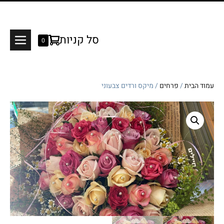
Shopping
סל קניות
Items
0
Menu
in
Cart
Cart
oggle
עמוד הבית
/
פרחים
/ מיקס ורדים צבעוני