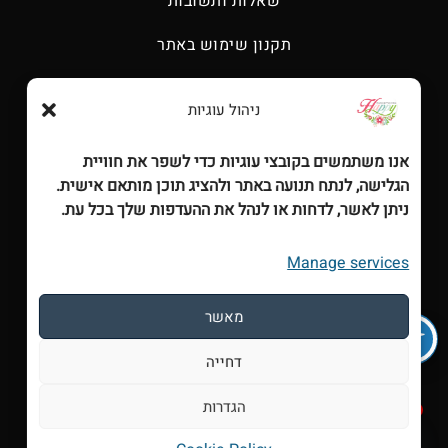
שאלות ותשובות
בעמוד
תקנון שימוש באתר
המוצר
הצהרת נגישות
ניהול עוגיות
מועדון התזכורות של HappyFlower
אנו משתמשים בקובצי עוגיות כדי לשפר את חוויית
דף הבית
הגלישה, לנתח תנועה באתר ולהציג תוכן מותאם אישית.
ניתן לאשר, לדחות או לנהל את ההעדפות שלך בכל עת.
אודות
Manage services
חנות
עגלת קניות
מאשר
יצירת קשר
דחייה
מאמרים
הגדרות
1
צור קשר
מדיניות החזרות והחזרים