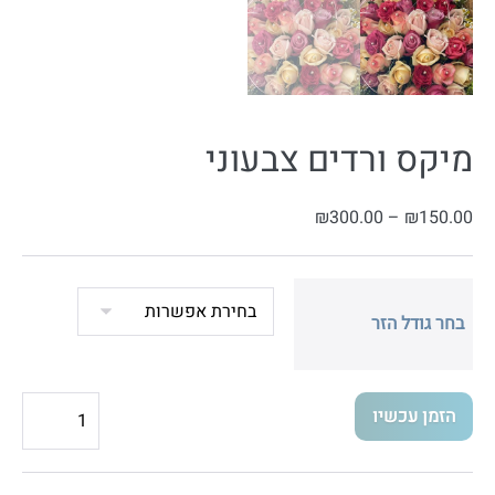
מיקס ורדים צבעוני
טווח
₪
300.00
–
₪
150.00
מחירים:
עד
בחר גודל הזר
כמות
הזמן עכשיו
של
מיקס