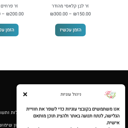
זר לבן קלאסי מהודר
זר פרחים 
טווח
0
–
₪
200.00
₪
300.00
–
₪
150.00
מחירים:
למוצר
הזמן עכשיו
הזמן עכ
זה
עד
יש
מספר
סוגים.
ניתן
לבחור
את
האפשרויות
בעמוד
ניהול עוגיות
המוצר
אנו משתמשים בקובצי עוגיות כדי לשפר את חוויית
שאלות ותשו
הגלישה, לנתח תנועה באתר ולהציג תוכן מותאם
אישית.
תקנון שימוש