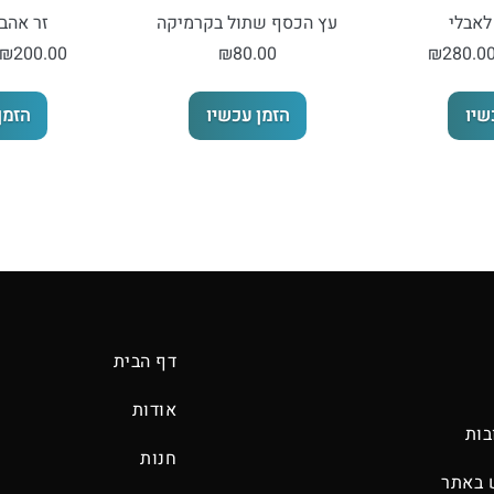
לאבלי
עץ הכסף שתול בקרמיקה
זר אהב
טווח
₪
200.00
₪
80.00
₪
280.0
מחירים:
למוצר
שיו
הזמן עכשיו
הזמן
זה
עד
יש
מספר
סוגים.
ניתן
לבחור
את
האפשרויות
בעמוד
דף הבית
המוצר
אודות
בות
חנות
 באתר