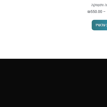
ה ותשוקה
טווח
₪
550.00
–
מחירים:
למוצר
 עכשיו
זה
עד
יש
מספר
סוגים.
ניתן
לבחור
את
האפשרויות
בעמוד
המוצר