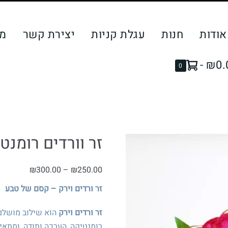
אודות
חנות
עגלת קניות
יצירת קשר
מ
-
₪0.
Items
0
in
Cart
זר וורדים רומנטי
טווח
₪
300.00
–
₪
250.00
מחירים:
זר ורדים וירק – קסם של טבע
עד
זר ורדים וירק
הוא שילוב מושלם 
רומנטיקה, הערכה ותודה, ומתאי