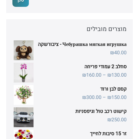
סנן
מינימלי
מקסימלי
מוצרים מובילים
Чебурашка мягкая игрушка - ציבורשקה
₪
40.00
סחלב 2 עמודי פריחה
טווח
₪
160.00
–
₪
130.00
מחירים:
קסם לבן ורוד
טווח
₪
300.00
–
₪
150.00
עד
מחירים:
קישוט רכב טול וגיפסניות
₪
250.00
עד
זר 15 סיבות לחייך