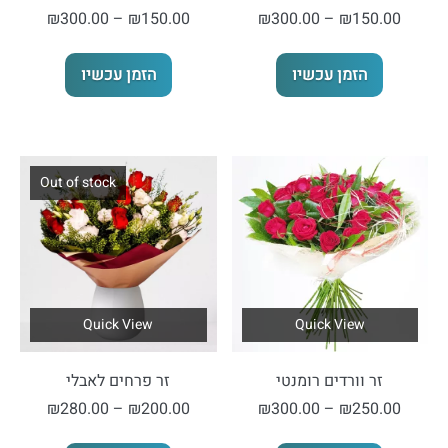
טווח
טווח
₪
300.00
–
₪
150.00
₪
300.00
–
₪
150.00
מחירים:
מחירים:
למוצר
למוצר
הזמן עכשיו
הזמן עכשיו
זה
זה
עד
עד
יש
יש
מספר
מספר
סוגים.
סוגים.
Out of stock
ניתן
ניתן
לבחור
לבחור
את
את
האפשרויות
האפשרויות
בעמוד
בעמוד
המוצר
המוצר
Quick View
Quick View
זר וורדים רומנטי
זר פרחים לאבלי
טווח
טווח
₪
280.00
–
₪
200.00
₪
300.00
–
₪
250.00
מחירים:
מחירים:
למוצר
למוצר