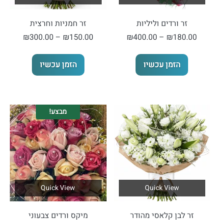
זר ורדים וליליות
זר חמניות וחרצית
טווח
טווח
₪
300.00
–
₪
150.00
₪
400.00
–
₪
180.00
מחירים:
מחירים:
למוצר
למוצר
הזמן עכשיו
הזמן עכשיו
זה
זה
עד
עד
יש
יש
מספר
מספר
סוגים.
סוגים.
מבצע!
ניתן
ניתן
לבחור
לבחור
את
את
האפשרויות
האפשרויות
בעמוד
בעמוד
המוצר
המוצר
Quick View
Quick View
זר לבן קלאסי מהודר
מיקס ורדים צבעוני