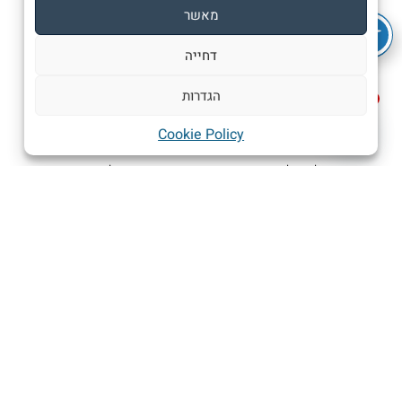
פרחים לימי הולדת או ימי נישואין, ועד לזרי אבל.
מאשר
דחייה
עין חדה לאסתטיקה
הגדרות
עם עין חדה לאסתטיקה, אנחנו מביאים נקודת מבט ייחודית
1
צור קשר
לאמנות הפרחים. אנחנו מאמינים שפרחים צריכים להיות יותר
Cookie Policy
מאשר רק יפים, הם צריכים לספר סיפור. אנחנו משתמשים
Open chaty
בידע שלנו על צבעים, צורות וטקסטורות כדי ליצור סידורים
מרהיבים שיגרמו לכם להתאהב.
פרחים משובחים לעיצובים מעודנים
ב-Happy, אנחנו גאים בבחירת הפרחים המשובחים ביותר.
אנחנו עובדים עם מגדלים מקומיים כדי להבטיח שאנחנו
מקבלים את הפרחים הטריים והאיכותיים ביותר. אנחנו גם
משתמשים בפריטים טבעיים אחרים, כמו פירות, עלים וזרדים,
כדי ליצור סידורים מעודנים המשקפים את המהות של כל עונה.