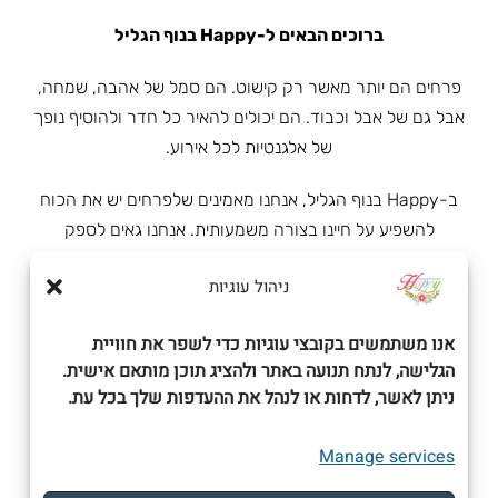
ברוכים הבאים ל-Happy בנוף הגליל
פרחים הם יותר מאשר רק קישוט. הם סמל של אהבה, שמחה,
אבל גם של אבל וכבוד. הם יכולים להאיר כל חדר ולהוסיף נופך
של אלגנטיות לכל אירוע.
ב-Happy בנוף הגליל, אנחנו מאמינים שלפרחים יש את הכוח
להשפיע על חיינו בצורה משמעותית. אנחנו גאים לספק
ללקוחות שלנו את הפרחים המשובחים ביותר, בעיצובים
ניהול עוגיות
מקוריים ומלאי השראה.
חנות פרחי בוטיק בלב נוף הגליל
אנו משתמשים בקובצי עוגיות כדי לשפר את חוויית
הגלישה, לנתח תנועה באתר ולהציג תוכן מותאם אישית.
חנות פרחי הבוטיק שלנו שוכנת בלב נוף הגליל, מקום יפהפה
ניתן לאשר, לדחות או לנהל את ההעדפות שלך בכל עת.
עם נופים מרהיבים. אנחנו עובדים עם מגוון רחב של פרחים,
כולל ורדים, סחלבים, חרציות , ועוד. אנחנו מתמחים בסידורי
Manage services
פרחים לכל מטרה, החל מסידורי שולחן לאירועים, דרך זרי