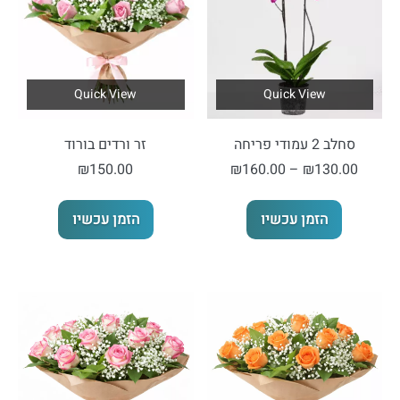
Quick View
Quick View
סחלב 2 עמודי פריחה
זר ורדים בורוד
טווח
₪
150.00
₪
160.00
–
₪
130.00
מחירים:
למוצר
הזמן עכשיו
הזמן עכשיו
זה
עד
יש
מספר
סוגים.
ניתן
לבחור
את
האפשרויות