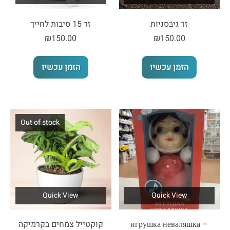
זר גיבסניות
זר 15 סיבות לחייך
₪
150.00
₪
150.00
הזמן עכשיו
הזמן עכשיו
Out of stock
Quick View
Quick View
игрушка неваляшка –
קוקטייל צמחים בקרמיקה