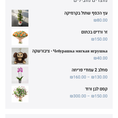
מוצרים מובילים
עץ הכסף שתול בקרמיקה
₪
80.00
זר ורדים בכתום
₪
150.00
Чебурашка мягкая игрушка - ציבורשקה
₪
40.00
סחלב 2 עמודי פריחה
טווח
₪
160.00
–
₪
130.00
מחירים:
קסם לבן ורוד
טווח
₪
300.00
–
₪
150.00
עד
מחירים:
עד