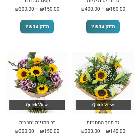
זר ורדים וליליות
קסם לבן ורוד
טווח
טווח
₪
300.00
–
₪
150.00
₪
400.00
–
₪
180.00
מחירים:
מחירים:
למוצר
למוצר
הזמן עכשיו
הזמן עכשיו
זה
זה
עד
עד
יש
יש
מספר
מספר
סוגים.
סוגים.
ניתן
ניתן
לבחור
לבחור
את
את
האפשרויות
האפשרויות
בעמוד
בעמוד
המוצר
המוצר
Quick View
Quick View
זר חיוך החמניות
זר חמניות וחרצית
טווח
טווח
₪
300.00
–
₪
150.00
₪
300.00
–
₪
140.00
מחירים:
מחירים: