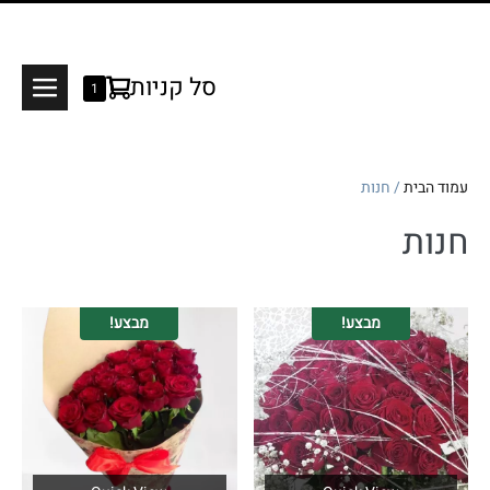
Shopping
סל קניות
Items
1
Menu
in
Cart
Cart
oggle
עמוד הבית
/ חנות
חנות
מבצע!
מבצע!